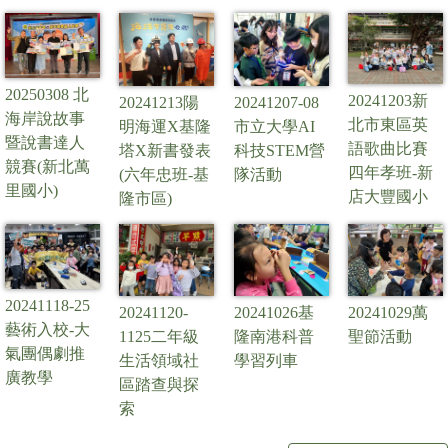
20250308 北
20241203新
20241207-08
20241213陽
海岸說故事
北市東區英
市立大學AI
明海運X基隆
暨說書達人
語歌曲比賽
科技STEM營
塔X新書發表
競賽(新北萬
四年孝班-新
隊活動
(六年忠班-基
里國小)
店大豐國小
隆市區)
20241118-25
20241120-
20241026基
20241029萬
藝術入校-大
1125二年級
隆南港科普
聖節活動
氣團偶劇推
生活領域社
學習列車
廣教學
區踏查與探
索