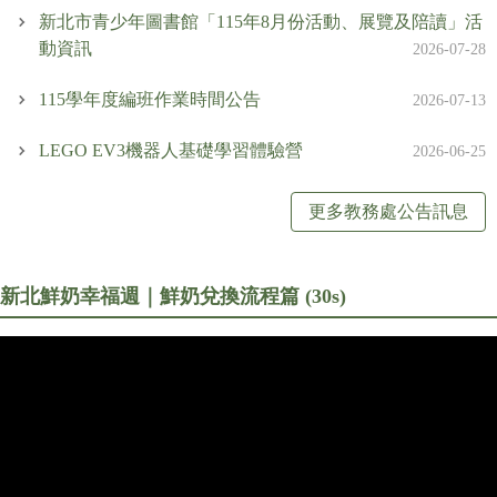
新北市青少年圖書館「115年8月份活動、展覽及陪讀」活
場地開放暨租借實施辦法
動資訊
2026-07-28
打詐專區
115學年度編班作業時間公告
2026-07-13
校外人士協助教學或活動專區
LEGO EV3機器人基礎學習體驗營
2026-06-25
公職人員利益衝突迴避專區
更多教務處公告訊息
萬里月報
萬小附幼教保中心
新北鮮奶幸福週｜鮮奶兌換流程篇 (30s)