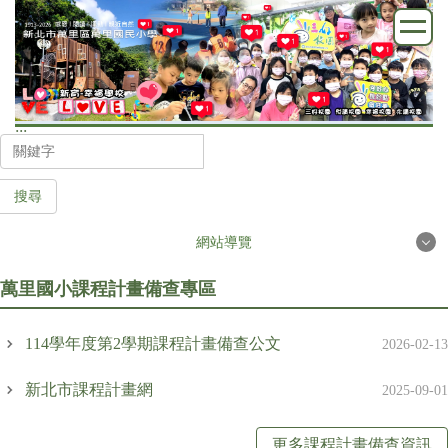
跳
到
主
要
內
:::
容
區
搜尋
網站導覽
萬里國小課程計畫備查專區
首頁
114學年度第2學期課程計畫備查公文
2026-02-13
學校簡介
新北市課程計畫網
2025-09-01
行政處室
更多課程計畫備查資訊