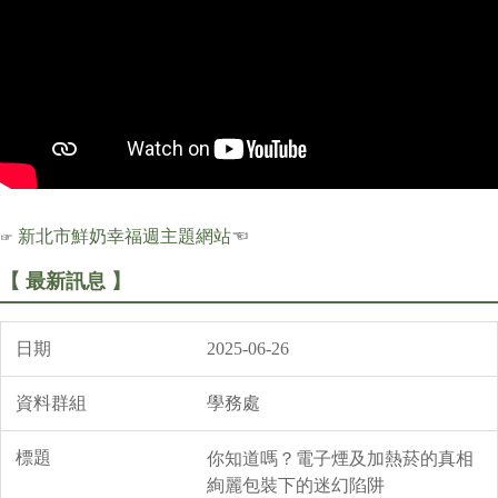
新北市鮮奶幸福週主題網站
☜
☞
【 最新訊息 】
2025-06-26
學務處
你知道嗎？電子煙及加熱菸的真相
絢麗包裝下的迷幻陷阱