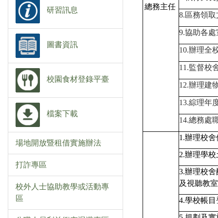
總務主任
研習訊息
8.
區務領取
9.
協助各處
圖書資訊
10.
辦理全
11.
監督校
校園食材登錄平臺
12.
辦理建
13.
綜理年
檔案下載
14.
總務處
1.
辦理校舍
場地開放暨租借實施辦法
2.
辦理學校
打詐專區
3.
辦理校舍
及視聽教室
校外人士協助教學或活動專
區
4.
學校帳目
5.
規劃及實