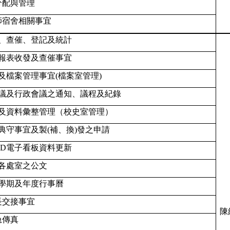
分配與管理
師宿舍相關事宜
、查催、登記及統計
報表收發及查催事宜
及檔案管理事宜(檔案室管理)
議及行政會議之通知、議程及紀錄
及資料彙整管理（校史室管理）
典守事宜及製(補、換)發之申請
ED電子看板資料更新
各處室之公文
學期及年度行事曆
長交接事宜
陳
急傳真