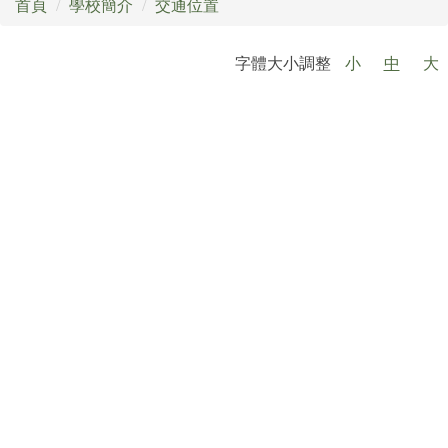
首頁
學校簡介
交通位置
場地開放暨租借實施辦法
字體大小調整
小
中
大
打詐專區
校外人士協助教學或活動專區
公職人員利益衝突迴避專區
萬里月報
萬小附幼教保中心