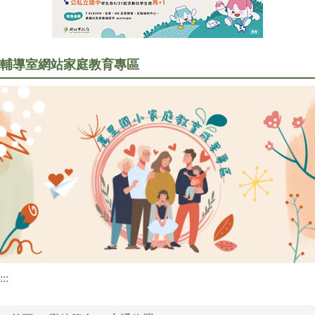
行政處室
訊息公告
輔導室網站
家庭教育專區
家長會專區
研習訊息
圖書資訊
校園食材登錄平臺
:::
檔案下載