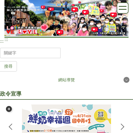
跳
到
主
要
內
:::
容
:::
區
搜尋
網站導覽
政令宣導
首頁
學校簡介