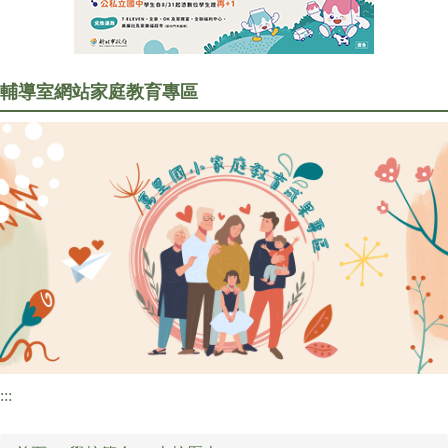
行政處室
訊息公告
輔導室網站
家庭教育專區
家長會專區
研習訊息
圖書資訊
校園食材登錄平臺
:::
檔案下載