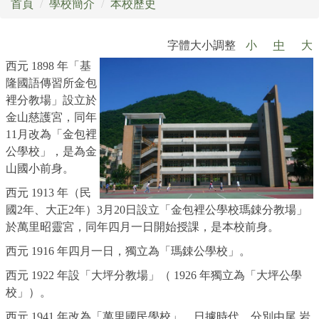
首頁
學校簡介
本校歷史
場地開放暨租借實施辦法
字體大小調整
小
中
大
西元 1898 年「基
打詐專區
隆國語傳習所金包
裡分教場」設立於
校外人士協助教學或活動專區
金山慈護宮，同年
11月改為「金包裡
公職人員利益衝突迴避專區
公學校」，是為金
萬里月報
山國小前身。
西元 1913 年（民
萬小附幼教保中心
國2年、大正2年）3月20日設立「金包裡公學校瑪鋉分教場」
於萬里昭靈宮，同年四月一日開始授課，是本校前身。
西元 1916 年四月一日，獨立為「瑪鋉公學校」。
西元 1922 年設「大坪分教場」（ 1926 年獨立為「大坪公學
校」）。
西元 1941 年改為「萬里國民學校」。日據時代，分別由尾 岩