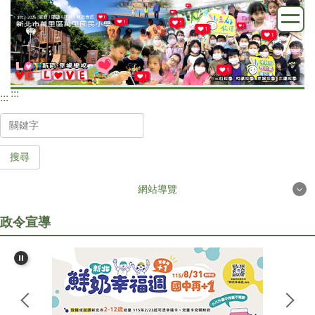
跳
到
主
要
內
:::
容
:::
區
搜尋
網站導覽
政令宣導
首頁
學校簡介