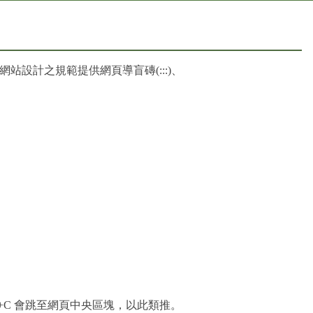
礙網站設計之規範提供網頁導盲磚(:::)、
t+Alt+C 會跳至網頁中央區塊，以此類推。