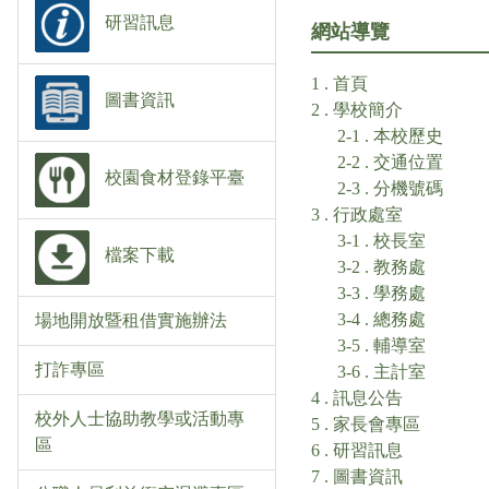
研習訊息
網站導覽
1 . 首頁
圖書資訊
2 . 學校簡介
2-1 . 本校歷史
2-2 . 交通位置
校園食材登錄平臺
2-3 . 分機號碼
3 . 行政處室
3-1 . 校長室
檔案下載
3-2 . 教務處
3-3 . 學務處
3-4 . 總務處
場地開放暨租借實施辦法
3-5 . 輔導室
打詐專區
3-6 . 主計室
4 . 訊息公告
校外人士協助教學或活動專
5 . 家長會專區
區
6 . 研習訊息
7 . 圖書資訊