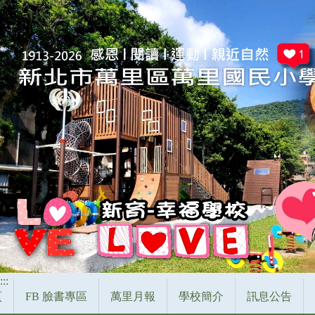
跳
到
主
要
內
容
區
:::
頁
FB 臉書專區
萬里月報
學校簡介
訊息公告