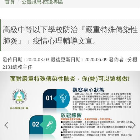
首頁
公告訊息-防疫專區
場地開放暨租借實施辦法
高級中等以下學校防治『嚴重特殊傳染性
打詐專區
肺炎』」疫情心理輔導文宣。
校外人士協助教學或活動專區
公職人員利益衝突迴避專區
發佈日期 :
2020-03-03
最後更新日期 :
2020-06-09
發佈者 :
分機
2131總務主任
萬里月報
萬小附幼教保中心