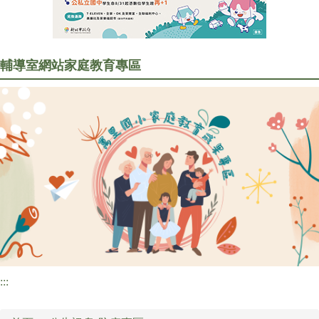
行政處室
訊息公告
輔導室網站
家庭教育專區
家長會專區
研習訊息
圖書資訊
校園食材登錄平臺
:::
檔案下載