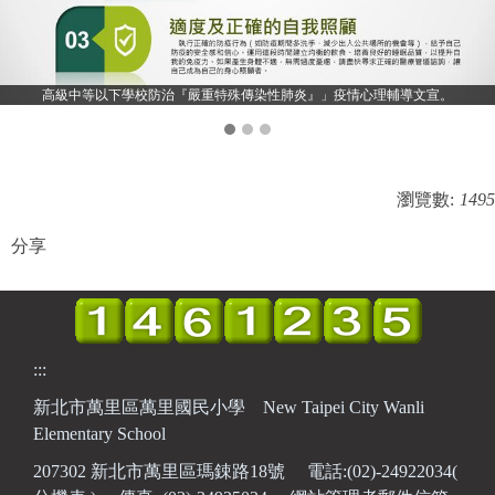
高級中等以下學校防治『嚴重特殊傳染性肺炎』」疫情心理輔導文宣。
瀏覽數:
1495
分享
:::
新北市萬里區萬里國民小學 New Taipei City Wanli
Elementary School
207302 新北市萬里區瑪鋉路18號 電話:(02)-24922034(