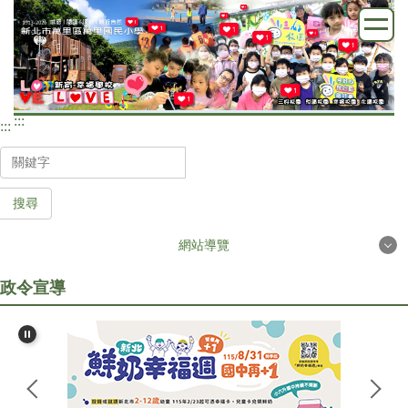
跳
到
主
要
內
:::
容
:::
區
搜尋
網站導覽
政令宣導
首頁
學校簡介