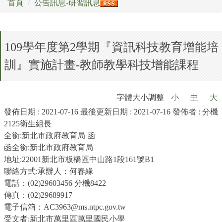
首頁
公告訊息-研習訊息
場地開放暨租借實施辦法
109學年度第2學期『資訊科技教育增能培
打詐專區
訓』實施計畫-教師教學科技增能課程
校外人士協助教學或活動專區
公職人員利益衝突迴避專區
字體大小調整
小
中
大
發佈日期 :
2021-07-16
最後更新日期 :
2021-07-16
發佈者 :
分機
萬里月報
2125衛生組長
全銜:新北市政府教育局 函
萬小附幼教保中心
函全銜:新北市政府教育局
地址:22001新北市板橋區中山路1段161號B1
聯絡方式:承辦人：何春緣
電話：(02)29603456 分機8422
傳真：(02)29689917
電子信箱：AC3963@ms.ntpc.gov.tw
受文者:新北市萬里區萬里國民小學