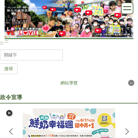
跳
到
主
要
內
:::
容
:::
區
搜尋
網站導覽
政令宣導
首頁
學校簡介