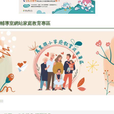
行政處室
訊息公告
輔導室網站
家庭教育專區
家長會專區
研習訊息
圖書資訊
校園食材登錄平臺
:::
檔案下載