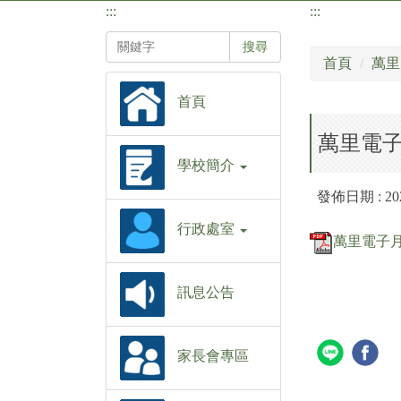
:::
:::
搜尋
首頁
萬里
首頁
萬里電子月
學校簡介
發佈日期 :
20
行政處室
萬里電子月報第
訊息公告
家長會專區