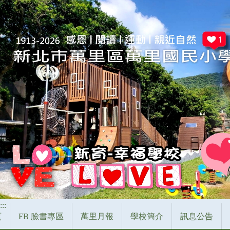
跳
到
主
要
內
容
區
:::
頁
FB 臉書專區
萬里月報
學校簡介
訊息公告