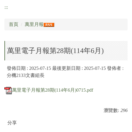
:::
首頁
場地開放暨租借實施辦法
學校簡介
首頁
萬里月報
打詐專區
學校簡介
行政處室
校外人士協助教學或活動專區
萬里電子月報第28期(114年6月)
行政處室
公職人員利益衝突迴避專區
訊息公告
發佈日期 :
2025-07-15
最後更新日期 :
2025-07-15
發佈者 :
萬里月報
訊息公告
分機2133文書組長
家長會專區
萬小附幼教保中心
萬里電子月報第28期(114年6月)0715.pdf
家長會專區
研習訊息
瀏覽數:
296
研習訊息
圖書資訊
分享