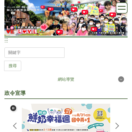
跳
到
主
要
內
:::
容
:::
區
搜尋
網站導覽
政令宣導
首頁
學校簡介