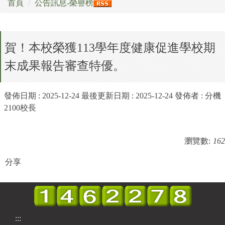
首頁
公告訊息-榮譽榜
場地開放暨租借實施辦法
賀！本校榮獲113學年度健康促進學校期
打詐專區
末成果報告審查特優。
校外人士協助教學或活動專區
公職人員利益衝突迴避專區
發佈日期 :
2025-12-24
最後更新日期 :
2025-12-24
發佈者 :
分機
2100校長
萬里月報
萬小附幼教保中心
瀏覽數:
162
分享
:::