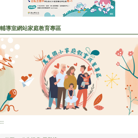
行政處室
訊息公告
輔導室網站
家庭教育專區
家長會專區
研習訊息
圖書資訊
校園食材登錄平臺
:::
檔案下載