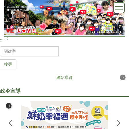
跳
到
主
要
內
:::
容
:::
區
搜尋
網站導覽
政令宣導
首頁
學校簡介